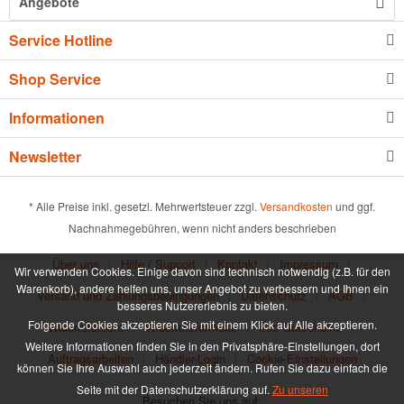
Angebote
Service Hotline
Shop Service
Informationen
Newsletter
* Alle Preise inkl. gesetzl. Mehrwertsteuer zzgl.
Versandkosten
und ggf.
Nachnahmegebühren, wenn nicht anders beschrieben
Über uns
Hilfe / Support
Kontakt
Impressum
Wir verwenden Cookies. Einige davon sind technisch notwendig (z.B. für den
Warenkorb), andere helfen uns, unser Angebot zu verbessern und Ihnen ein
Versand und Zahlungsbedingungen
Datenschutz
AGB
besseres Nutzererlebnis zu bieten.
Folgende Cookies akzeptieren Sie mit einem Klick auf Alle akzeptieren.
Widerrufsrecht
Widerrufsformular
Info Gutscheine
Weitere Informationen finden Sie in den Privatsphäre-Einstellungen, dort
Auftragsarbeiten
Händler-Login
Cookie-Einstellungen
können Sie Ihre Auswahl auch jederzeit ändern. Rufen Sie dazu einfach die
Seite mit der Datenschutzerklärung auf.
Zu unseren
Besuchen Sie uns auf: