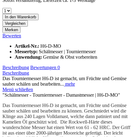
Sofort versandfertig, Lieferzeit ca. 1-3 Werktage
In den
Warenkorb
Vergleichen
Merken
Bewerten
Artikel-Nr.:
H6-D-MO
Messertyp:
Schälmesser | Tourniermesser
Anwendung:
Gemüse & Obst vorbereiten
Beschreibung
Bewertungen
0
Beschreibung
Das Tourniermesser H6-D ist gemacht, um Früchte und Gemüse
sauber schälen und bearbeiten...
mehr
Menü schließen
"Schälmesser - Tourniermesser - Damastmesser | H6-D-MO"
Das Tourniermesser H6-D ist gemacht, um Früchte und Gemüse
sauber schälen und bearbeiten zu können. Geschmiedet wird die
Klinge aus 240 Lagen Volldamast, welche dann patiniert und mit
Kamelien Öl geschützt wird. Die Rockwell-Härte dieses
wunderschöne Messer hat einen Wert von 61 - 62 HRC. Der Griff
ist aus einer über 2000-jähriger Mooreiche gefertigt. Der leicht