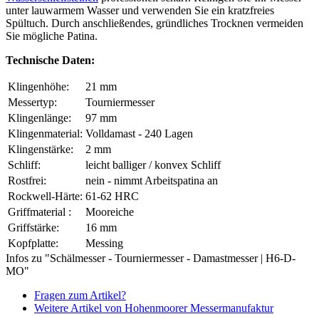
unter lauwarmem Wasser und verwenden Sie ein kratzfreies
Spültuch. Durch anschließendes, gründliches Trocknen vermeiden
Sie mögliche Patina.
Technische Daten:
Klingenhöhe:
21 mm
Messertyp:
Tourniermesser
Klingenlänge:
97 mm
Klingenmaterial:
Volldamast - 240 Lagen
Klingenstärke:
2 mm
Schliff:
leicht balliger / konvex Schliff
Rostfrei:
nein - nimmt Arbeitspatina an
Rockwell-Härte:
61-62 HRC
Griffmaterial :
Mooreiche
Griffstärke:
16 mm
Kopfplatte:
Messing
Infos zu "Schälmesser - Tourniermesser - Damastmesser | H6-D-
MO"
Fragen zum Artikel?
Weitere Artikel von Hohenmoorer Messermanufaktur