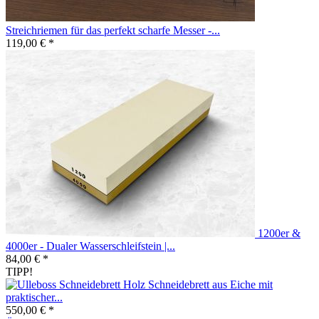
Streichriemen für das perfekt scharfe Messer -...
119,00 € *
1200er &
4000er - Dualer Wasserschleifstein |...
84,00 € *
TIPP!
Holz Schneidebrett aus Eiche mit
praktischer...
550,00 € *