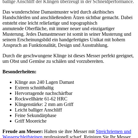
ballige Anschliff der Klingen überzeugt in der Schneidperformance.
Das wunderschöne Damastmuster wird durch akribisches
Handschleifen und anschließendem Ätzen sichtbar gemacht. Dabei
entsteht eine leicht reliefartige und topographisch
anmutende Oberfläche, mit immer neuer und einzigartiger
Musterung. Jedes Damastmesser ist somit in seiner Musterung und
seinem Erscheinungsbild ein handgefertigtes Unikat mit hohem
Anspruch an Funktionalität, Design und Ausstrahlung.
Durch die geschwungene Klinge ist dieses Messer perfekt geeignet,
um Obst und Gemüse zu schälen und vorzubereiten.
Besonderheiten:
Klinge aus 240 Lagen Damast
Extrem schnitthaltig
Hervorragende nachschärfbar
Rockwellhärte 61-62 HRC
Klingenstärke: 2 mm am Griff
Leicht balliger Anschliff
Feine Sekundärphase
Griff Mooreiche
Freude am Messer:
Halten sie ihre Messer mit
Streichriemen und
Wasserschleifsteinen
professionell scharf. Reinigen Sie Ihr Messer