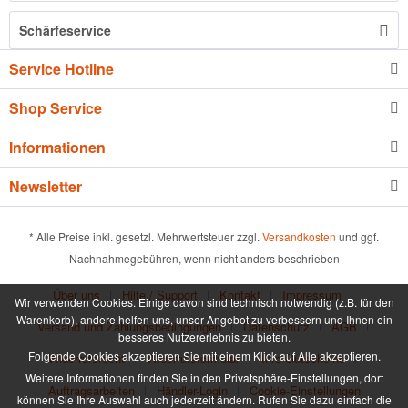
Schärfeservice
Service Hotline
Shop Service
Informationen
Newsletter
* Alle Preise inkl. gesetzl. Mehrwertsteuer zzgl.
Versandkosten
und ggf.
Nachnahmegebühren, wenn nicht anders beschrieben
Über uns
Hilfe / Support
Kontakt
Impressum
Wir verwenden Cookies. Einige davon sind technisch notwendig (z.B. für den
Warenkorb), andere helfen uns, unser Angebot zu verbessern und Ihnen ein
Versand und Zahlungsbedingungen
Datenschutz
AGB
besseres Nutzererlebnis zu bieten.
Folgende Cookies akzeptieren Sie mit einem Klick auf Alle akzeptieren.
Widerrufsrecht
Widerrufsformular
Info Gutscheine
Weitere Informationen finden Sie in den Privatsphäre-Einstellungen, dort
Auftragsarbeiten
Händler-Login
Cookie-Einstellungen
können Sie Ihre Auswahl auch jederzeit ändern. Rufen Sie dazu einfach die