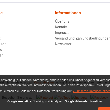
ce
Informationen
Über uns
Kontakt
Impressum
t
Versand und Zahlungsbedingunge
ular
Newsletter
ne
ten
notwendig (z.B. für den Warenkorb), andere helfen uns, unser Angebot zu verbess
setzl. Mehrwertsteuer zzgl.
Versandkosten
und ggf. Nachnahmegebühren, wenn nich
lle akzeptieren. Weitere Informationen finden Sie in den Privatsphäre-Einstellung
zu einfach die Seite mit der Datenschutzerklärung auf.
Zu unseren Datenschutzbe
Besuchen Sie uns auf:
Google Analytics:
Tracking und Analyse ,
Google Adwords:
Sonstiges