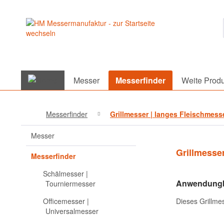
Messer
Messerfinder
Weite Produ
Messerfinder
Grillmesser | langes Fleischmess
Messer
Grillmesse
Messerfinder
Schälmesser |
Anwendungbe
Tourniermesser
Officemesser |
Dieses Grillme
Universalmesser