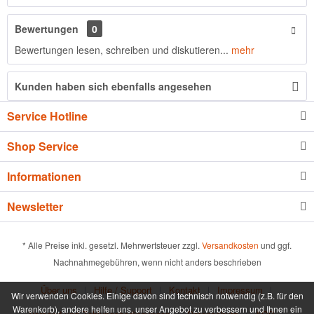
Bewertungen
0
Bewertungen lesen, schreiben und diskutieren...
mehr
Kunden haben sich ebenfalls angesehen
Service Hotline
Shop Service
Informationen
Newsletter
* Alle Preise inkl. gesetzl. Mehrwertsteuer zzgl.
Versandkosten
und ggf.
Nachnahmegebühren, wenn nicht anders beschrieben
Über uns
Hilfe / Support
Kontakt
Impressum
Wir verwenden Cookies. Einige davon sind technisch notwendig (z.B. für den
Warenkorb), andere helfen uns, unser Angebot zu verbessern und Ihnen ein