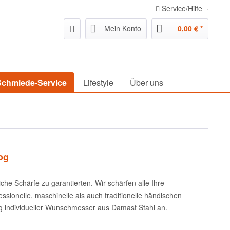
Service/Hilfe
Mein Konto
0,00 € *
Schmiede-Service
Lifestyle
Über uns
og
e Schärfe zu garantierten. Wir schärfen alle Ihre
sionelle, maschinelle als auch traditionelle händischen
ung individueller Wunschmesser aus Damast Stahl an.