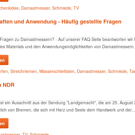
chenkidee
,
Damastmesser
,
Schmiede
,
TV
aften und Anwendung - Häufig gestellte Fragen
Fragen zu Damastmessern? - Auf unserer FAQ-Seite beantworten wir Ih
es Materials und den Anwendungsmöglichkeiten von Damastmessern. 
sen
rfen
,
Streichriemen
,
Wasserschleifstein
,
Damastmesser
,
Schmiede
,
Ta
m NDR
ist ein Ausschnitt aus der Sendung "Landgemacht", die am 25. August
lich von Bremen, die sich mit Herz und Seele dem Handwerk und der...
sen
astmesser
,
TV
,
Schmiede