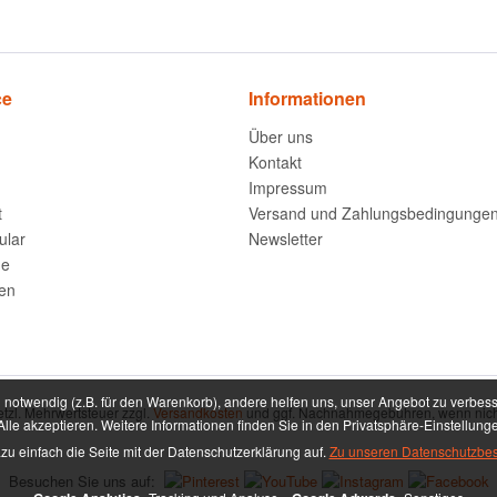
ce
Informationen
Über uns
Kontakt
Impressum
t
Versand und Zahlungsbedingunge
ular
Newsletter
ne
ten
notwendig (z.B. für den Warenkorb), andere helfen uns, unser Angebot zu verbess
setzl. Mehrwertsteuer zzgl.
Versandkosten
und ggf. Nachnahmegebühren, wenn nich
lle akzeptieren. Weitere Informationen finden Sie in den Privatsphäre-Einstellung
zu einfach die Seite mit der Datenschutzerklärung auf.
Zu unseren Datenschutzbe
Besuchen Sie uns auf: