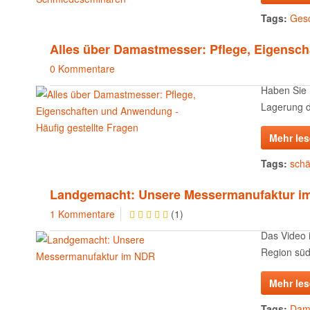
Tags:
Ges
Alles über Damastmesser: Pflege, Eigensch
0 Kommentare
Haben Sie 
Lagerung d
Mehr le
Tags:
schä
Landgemacht: Unsere Messermanufaktur i
1 Kommentare
(
1
)
Das Video 
Region süd
Mehr le
Tags:
Dam