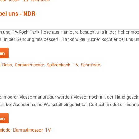
bei uns - NDR
h und TV-Koch Tarik Rose aus Hamburg besucht uns in der Hohenmoor
 In der Sendung "Iss besser! - Tariks wilde Küche" kocht er bei uns un
sen
k Rose
,
Damastmesser
,
Spitzenkoch
,
TV
,
Schmiede
enmoorer Messermanufaktur werden Messer noch mit der Hand geschmi
ll bei Asendorf seine Werkstatt eingerichtet. Dort schmiedet er mehrl
sen
miede
,
Damastmesser
,
TV